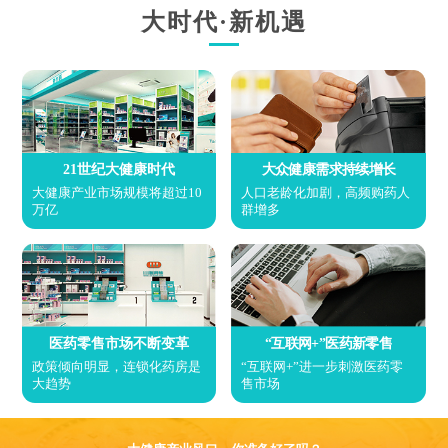
大时代·新机遇
21世纪大健康时代
大众健康需求持续增长
大健康产业市场规模将超过10
人口老龄化加剧，高频购药人
万亿
群增多
医药零售市场不断变革
“互联网+”医药新零售
政策倾向明显，连锁化药房是
“互联网+”进一步刺激医药零
大趋势
售市场