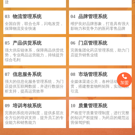
捷
03
物流管理系统
04
品牌管理系统
全国自营，联合仓库，闪电发货，
维护良好品牌形象，打造具有强大
保障物流安全快速
影响力和竞争力的医药零售品牌
05
产品供货系统
06
门店管理系统
强大供应链体系，保障商品供货优
完善集团化药店管理系统，助力门
势，专业商品运营能力，持续提升
店提升销售业绩
综合毛利
07
信息服务系统
08
市场管理系统
强大的信息化服务管理系统，为门
全媒体渠道公关，各种活动策划宣
加盟
店提供互联网数据，并进行数据分
贯，搭建整套物料矩阵，实现高效
析支持，提高运营效率
引流
09
培训考核系统
10
质量管理系统
完善的系统培训制度，提供多层次
严格坚守质量管理制度，进行完整
全方位的培训支持，提升员工的专
的知识产权提报，为药店的规范运
业能力和销售能力
营保驾护航