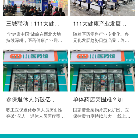
三城联动！111大健康产业发展论坛品牌力赋能，助力加盟商成就店效王！
111大健康产业发展论坛成功举办！品牌全面赋能打造行业店效王！
当“健康中国”战略在西北大地
随着医药零售行业专业化、多
持续深耕，医药健康产业迎来
元化发展趋势日益凸显，终端
区域发展新机遇，而如何在这
药店对优质品牌资源、科学经
片沃土上实现稳健创业、高效
营方法及高效供应链支持的需
盈利，成为无数加盟商的核心
求持续提升，亟需向上整合产
诉求。2025年10月21-25日，
品资源、向内优化运营效率、
德生堂集团携111 大健康产业
向外拓展服务边界，以构建更
发展论坛，先后走进庆阳、平
具韧性与竞争力的发展模式。
凉、定西三城，以“品牌赋能・
2025年9月26日，由德生堂集
打造店效王”为核心，用覆盖全
团、111医药馆主办的111大健
周期的支持体系、立足区域的
康产业发展论坛在兰州成功举
参保退休人员破亿，药店迎来“银发经济”新风口！加盟111医药馆，共赢未来！
单体药店突围难？加盟 111 医药馆，借势破局，把“烦心事”变成“放心事”！
精准策略，为三地加盟商勾勒
办。本次论坛以“品牌赋能・打
出与头部品牌携手共赢的清晰
造店效王”为主题，通过战略分
职工医保退休参保人员历史性
国家带量采购常态化扩围、医
蓝图，彰显德生堂赋能加盟
享、资源对接与订货合作等环
突破1亿人；退休人员医疗费用
保控费力度持续加大； 线上售
商、深耕西北市场的坚定决
节，搭建起品牌、厂家与加盟
支出高达10258.35亿元......透
药平台快速崛起，处方外流、
心。
商三方联动的桥梁，既为加盟
过这些数据，不难发现，一个
长处方政策逐步落地...... 回望
商提升运营能力、实现全方位
悄然改变中国商业版图的时代
2025上半年的中国医药零售市